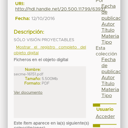
Por
URI:
Fecha
http://hdl.handle.net/20.500.11799/63937
de
publicación
Fecha:
12/10/2016
Autor
Título
Descripción:
Materia
SÓLO VISIÓN PROYECTABLES
Tipo
Mostrar el registro completo del
Esta
objeto digital
colección
Fecha
Ficheros en el objeto digital
de
Nombre:
publicación
secme-16151.pdf
Autor
Tamaño:
5.500Mb
Título
Formato:
PDF
Materia
Ver documento
Tipo
Usuario
Acceder
Este ítem aparece en la(s) siguiente(s)