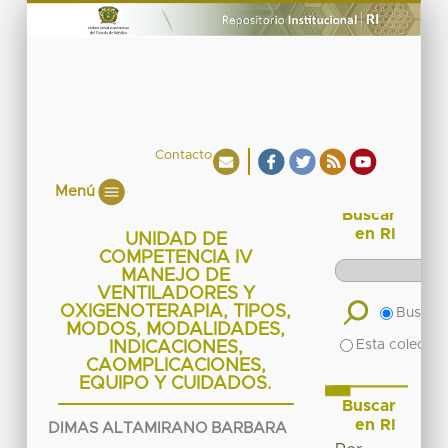
Contacto
Menú
Buscar
en RI
UNIDAD DE
COMPETENCIA IV
MANEJO DE
VENTILADORES Y
OXIGENOTERAPIA, TIPOS,
Buscar 
MODOS, MODALIDADES,
Esta colecció
INDICACIONES,
CAOMPLICACIONES,
EQUIPO Y CUIDADOS.
Buscar
en RI
DIMAS ALTAMIRANO BARBARA