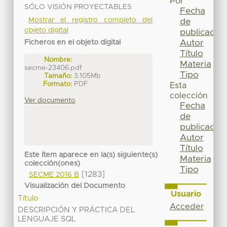
Por
SÓLO VISIÓN PROYECTABLES
Fecha
Mostrar el registro completo del
de
objeto digital
publicación
Autor
Ficheros en el objeto digital
Título
Nombre:
Materia
secme-23406.pdf
Tipo
Tamaño:
3.105Mb
Formato:
PDF
Esta
colección
Ver documento
Fecha
de
publicación
Autor
Título
Este ítem aparece en la(s) siguiente(s)
Materia
colección(ones)
Tipo
[1283]
SECME 2016 B
Visualización del Documento
Usuario
Título
Acceder
DESCRIPCIÓN Y PRÁCTICA DEL
LENGUAJE SQL