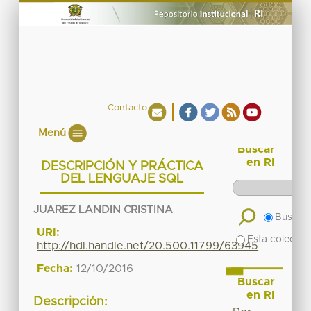
Contacto
Menú
Buscar
en RI
DESCRIPCIÓN Y PRÁCTICA
DEL LENGUAJE SQL
JUAREZ LANDIN CRISTINA
Buscar 
URI:
Esta colecció
http://hdl.handle.net/20.500.11799/63945
Fecha:
12/10/2016
Buscar
en RI
Descripción: