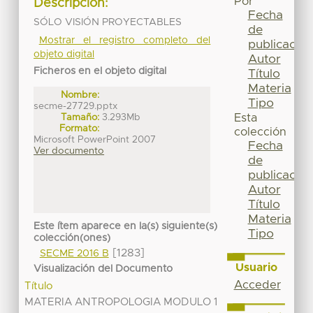
Por
Descripción:
Fecha
SÓLO VISIÓN PROYECTABLES
de
Mostrar el registro completo del
publicación
objeto digital
Autor
Ficheros en el objeto digital
Título
Materia
Nombre:
Tipo
secme-27729.pptx
Tamaño:
3.293Mb
Esta
Formato:
colección
Microsoft PowerPoint 2007
Fecha
Ver documento
de
publicación
Autor
Título
Materia
Este ítem aparece en la(s) siguiente(s)
Tipo
colección(ones)
[1283]
SECME 2016 B
Usuario
Visualización del Documento
Acceder
Título
MATERIA ANTROPOLOGIA MODULO 1