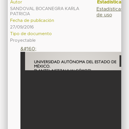
Estadísticas
Autor
SANDOVAL BOCANEGRA KARLA
Estadísticas
PATRICIA
de uso
Fecha de publicación
27/09/2016
Tipo de documento
Proyectable
&#160;