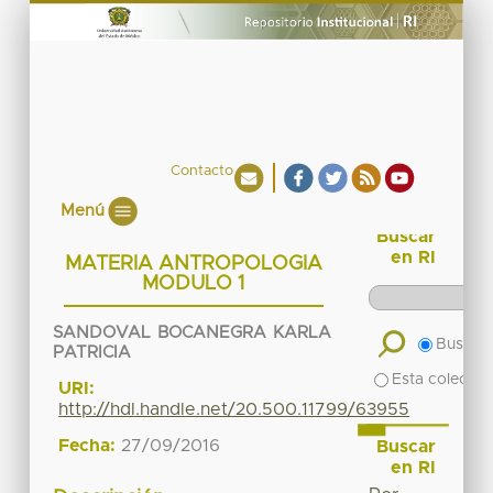
Contacto
Menú
Buscar
en RI
MATERIA ANTROPOLOGIA
MODULO 1
SANDOVAL BOCANEGRA KARLA
Buscar 
PATRICIA
Esta colecció
URI:
http://hdl.handle.net/20.500.11799/63955
Fecha:
27/09/2016
Buscar
en RI