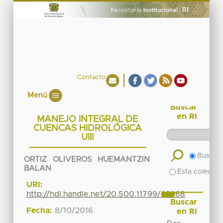
Contacto
Menú
Buscar
en RI
MANEJO INTEGRAL DE
CUENCAS HIDROLÓGICA
UIII
Buscar 
ORTIZ OLIVEROS HUEMANTZIN
BALAN
Esta colecció
URI:
http://hdl.handle.net/20.500.11799/63968
Buscar
Fecha:
8/10/2016
en RI