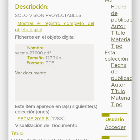
Por
Fecha
Descripción:
de
SÓLO VISIÓN PROYECTABLES
publicación
Mostrar el registro completo del
Autor
objeto digital
Título
Ficheros en el objeto digital
Materia
Tipo
Nombre:
Esta
secme-27600.pdf
Tamaño:
127.7Kb
colección
Formato:
PDF
Fecha
de
Ver documento
publicación
Autor
Título
Materia
Tipo
Este ítem aparece en la(s) siguiente(s)
colección(ones)
[1283]
SECME 2016 B
Usuario
Visualización del Documento
Acceder
Título