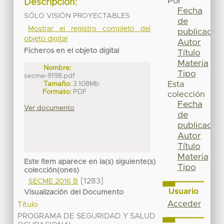
Por
Descripción:
Fecha
SÓLO VISIÓN PROYECTABLES
de
Mostrar el registro completo del
publicación
objeto digital
Autor
Ficheros en el objeto digital
Título
Materia
Nombre:
Tipo
secme-9198.pdf
Tamaño:
3.108Mb
Esta
Formato:
PDF
colección
Fecha
Ver documento
de
publicación
Autor
Título
Materia
Este ítem aparece en la(s) siguiente(s)
Tipo
colección(ones)
[1283]
SECME 2016 B
Usuario
Visualización del Documento
Acceder
Título
PROGRAMA DE SEGURIDAD Y SALUD