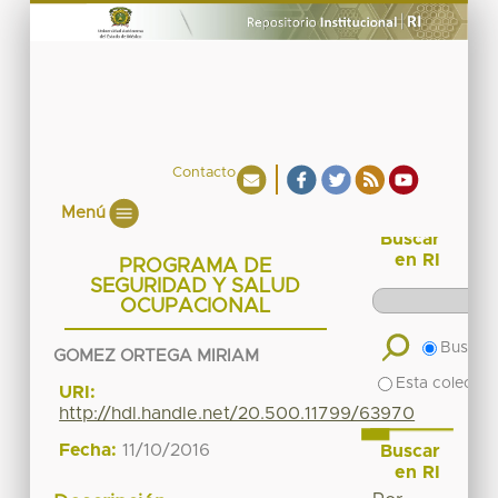
Contacto
Menú
Buscar
en RI
PROGRAMA DE
SEGURIDAD Y SALUD
OCUPACIONAL
Buscar 
GOMEZ ORTEGA MIRIAM
Esta colecció
URI:
http://hdl.handle.net/20.500.11799/63970
Fecha:
11/10/2016
Buscar
en RI