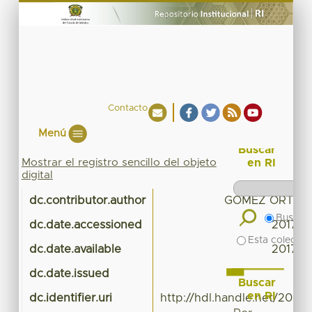
Contacto
Menú
Buscar
Mostrar el registro sencillo del objeto
en RI
digital
dc.contributor.author
GOMEZ ORTEGA
Buscar 
dc.date.accessioned
2017-01
Esta colecció
dc.date.available
2017-01
dc.date.issued
Buscar
en RI
dc.identifier.uri
http://hdl.handle.net/20.5