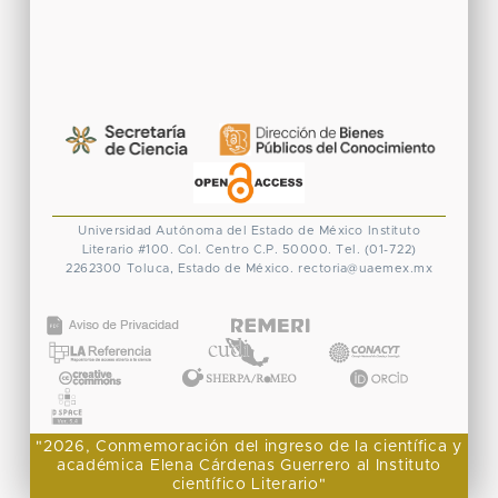
Universidad Autónoma del Estado de México
Instituto
Literario #100. Col. Centro
C.P. 50000. Tel. (01-722)
2262300
Toluca, Estado de México.
rectoria@uaemex.mx
CONACYT
"2026, Conmemoración del ingreso de la científica y
académica Elena Cárdenas Guerrero al Instituto
científico Literario"