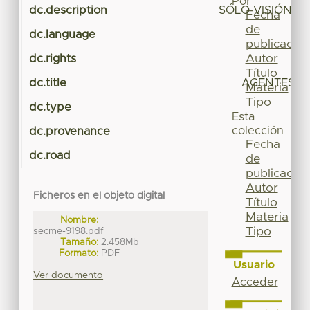
Por
dc.description
SÓLO VISIÓN P
Fecha
de
dc.language
publicación
Autor
dc.rights
Título
dc.title
AGENTES E
Materia
Tipo
dc.type
Esta
colección
dc.provenance
Fecha
dc.road
de
publicación
Autor
Ficheros en el objeto digital
Título
Materia
Nombre:
Tipo
secme-9198.pdf
Tamaño:
2.458Mb
Formato:
PDF
Usuario
Ver documento
Acceder