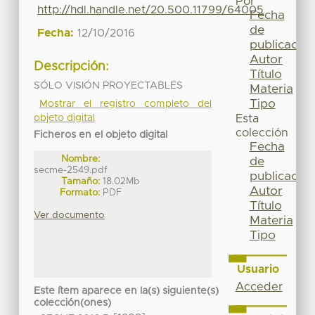
Por
http://hdl.handle.net/20.500.11799/64005
Fecha
de
Fecha:
12/10/2016
publicación
Autor
Descripción:
Título
SÓLO VISIÓN PROYECTABLES
Materia
Tipo
Mostrar el registro completo del
objeto digital
Esta
colección
Ficheros en el objeto digital
Fecha
Nombre:
de
secme-2549.pdf
publicación
Tamaño:
18.02Mb
Autor
Formato:
PDF
Título
Ver documento
Materia
Tipo
Usuario
Acceder
Este ítem aparece en la(s) siguiente(s)
colección(ones)