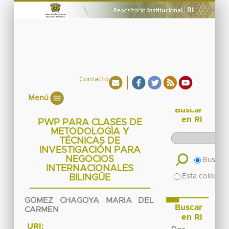
Contacto
Menú
Buscar
en RI
PWP PARA CLASES DE
METODOLOGÌA Y
TÉCNICAS DE
INVESTIGACIÓN PARA
NEGOCIOS
Buscar 
INTERNACIONALES
Esta colecció
BILINGÛE
GOMEZ CHAGOYA MARIA DEL
Buscar
CARMEN
en RI
URI: