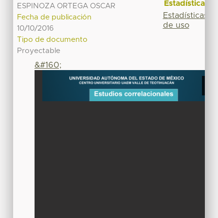
Estadísticas
ESPINOZA ORTEGA OSCAR
Estadísticas
Fecha de publicación
de uso
10/10/2016
Tipo de documento
Proyectable
&#160;