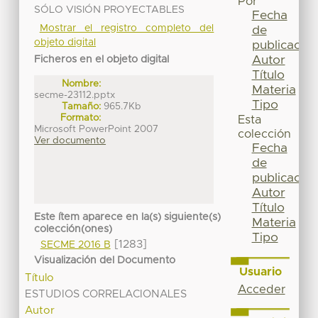
Por
SÓLO VISIÓN PROYECTABLES
Fecha
Mostrar el registro completo del
de
objeto digital
publicación
Autor
Ficheros en el objeto digital
Título
Nombre:
Materia
secme-23112.pptx
Tipo
Tamaño:
965.7Kb
Formato:
Esta
Microsoft PowerPoint 2007
colección
Ver documento
Fecha
de
publicación
Autor
Título
Este ítem aparece en la(s) siguiente(s)
Materia
colección(ones)
Tipo
[1283]
SECME 2016 B
Visualización del Documento
Usuario
Título
Acceder
ESTUDIOS CORRELACIONALES
Autor