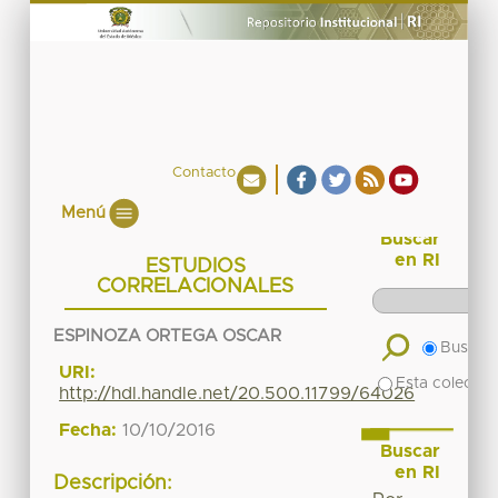
Contacto
Menú
Buscar
en RI
ESTUDIOS
CORRELACIONALES
ESPINOZA ORTEGA OSCAR
Buscar 
URI:
Esta colecció
http://hdl.handle.net/20.500.11799/64026
Fecha:
10/10/2016
Buscar
en RI
Descripción: