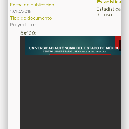
Estadísticas
Fecha de publicación
Estadísticas
12/10/2016
de uso
Tipo de documento
Proyectable
&#160;