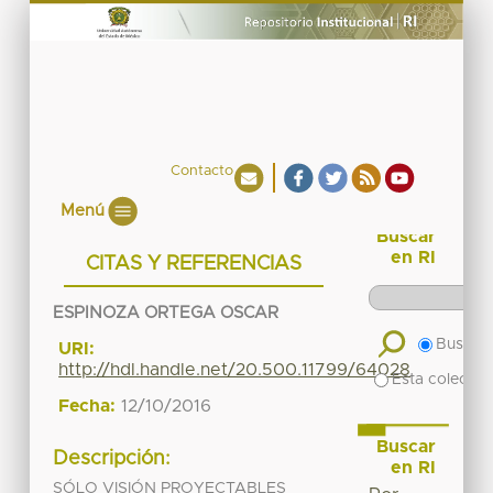
Contacto
Menú
Buscar
en RI
CITAS Y REFERENCIAS
ESPINOZA ORTEGA OSCAR
Buscar 
URI:
http://hdl.handle.net/20.500.11799/64028
Esta colecció
Fecha:
12/10/2016
Buscar
Descripción:
en RI
SÓLO VISIÓN PROYECTABLES