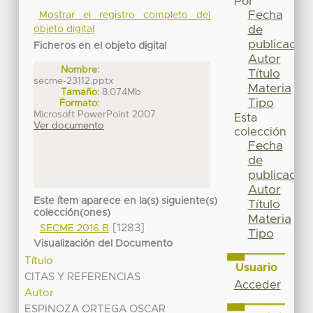
Por
Fecha
Mostrar el registro completo del
de
objeto digital
publicación
Ficheros en el objeto digital
Autor
Nombre:
Título
secme-23112.pptx
Materia
Tamaño:
8.074Mb
Tipo
Formato:
Microsoft PowerPoint 2007
Esta
Ver documento
colección
Fecha
de
publicación
Autor
Este ítem aparece en la(s) siguiente(s)
Título
colección(ones)
Materia
[1283]
SECME 2016 B
Tipo
Visualización del Documento
Título
Usuario
CITAS Y REFERENCIAS
Acceder
Autor
ESPINOZA ORTEGA OSCAR