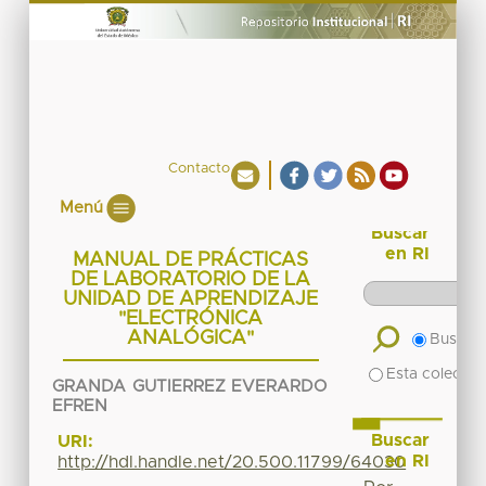
Contacto
Menú
Buscar
en RI
MANUAL DE PRÁCTICAS
DE LABORATORIO DE LA
UNIDAD DE APRENDIZAJE
"ELECTRÓNICA
ANALÓGICA"
Buscar 
Esta colecció
GRANDA GUTIERREZ EVERARDO
EFREN
Buscar
URI:
en RI
http://hdl.handle.net/20.500.11799/64030