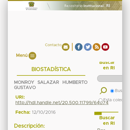
Contacto
Menú
Buscar
en RI
BIOSTADÍSTICA
MONROY SALAZAR HUMBERTO
GUSTAVO
Buscar 
URI:
Esta colecció
http://hdl.handle.net/20.500.11799/64074
Fecha:
12/10/2016
Buscar
en RI
Descripción: