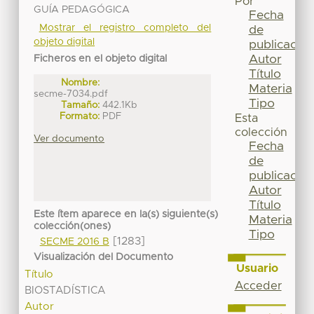
Por
GUÍA PEDAGÓGICA
Fecha
Mostrar el registro completo del
de
objeto digital
publicación
Autor
Ficheros en el objeto digital
Título
Nombre:
Materia
secme-7034.pdf
Tipo
Tamaño:
442.1Kb
Formato:
PDF
Esta
colección
Ver documento
Fecha
de
publicación
Autor
Título
Este ítem aparece en la(s) siguiente(s)
Materia
colección(ones)
Tipo
[1283]
SECME 2016 B
Visualización del Documento
Usuario
Título
Acceder
BIOSTADÍSTICA
Autor