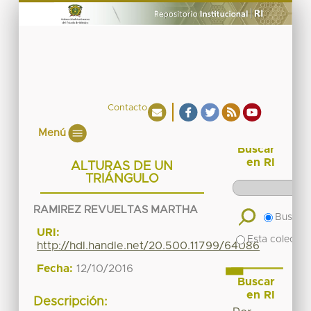
Contacto
Menú
Buscar
en RI
ALTURAS DE UN
TRIÁNGULO
RAMIREZ REVUELTAS MARTHA
Buscar 
URI:
Esta colecció
http://hdl.handle.net/20.500.11799/64086
Fecha:
12/10/2016
Buscar
en RI
Descripción: