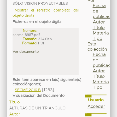
Por
SÓLO VISIÓN PROYECTABLES
Fecha
Mostrar el registro completo del
de
objeto digital
publicación
Autor
Ficheros en el objeto digital
Título
Nombre:
Materia
secme-8987.pdf
Tipo
Tamaño:
324.6Kb
Formato:
PDF
Esta
colección
Ver documento
Fecha
de
publicación
Autor
Título
Este ítem aparece en la(s) siguiente(s)
Materia
colección(ones)
Tipo
[1283]
SECME 2016 B
Visualización del Documento
Usuario
Título
Acceder
ALTURAS DE UN TRIÁNGULO
Autor