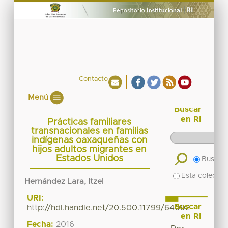
Contacto
Menú
Buscar
en RI
Prácticas familiares
transnacionales en familias
indígenas oaxaqueñas con
hijos adultos migrantes en
Estados Unidos
Buscar 
Esta colecció
Hernández Lara, Itzel
URI:
Buscar
http://hdl.handle.net/20.500.11799/64092
en RI
Fecha:
2016