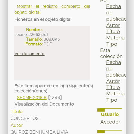
Por
Fecha
Mostrar el registro completo del
de
objeto digital
publicación
Ficheros en el objeto digital
Autor
Nombre:
Título
secme-22663.pdf
Materia
Tamaño:
308.0Kb
Tipo
Formato:
PDF
Esta
Ver documento
colección
Fecha
de
publicación
Autor
Este ítem aparece en la(s) siguiente(s)
Título
colección(ones)
Materia
[1283]
SECME 2016 B
Tipo
Visualización del Documento
Título
Usuario
CONCEPTOS
Acceder
Autor
QUIROZ BENHUMEA LIVIA