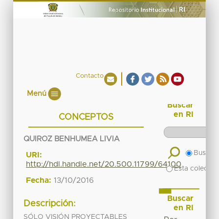
Contacto
Menú
Buscar
en RI
CONCEPTOS
QUIROZ BENHUMEA LIVIA
Buscar 
URI:
http://hdl.handle.net/20.500.11799/64100
Esta colecció
Fecha:
13/10/2016
Buscar
Descripción:
en RI
SÓLO VISIÓN PROYECTABLES