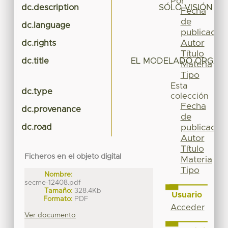
Por
dc.description
SÓLO VISIÓN P
Fecha
de
dc.language
publicación
Autor
dc.rights
Título
dc.title
EL MODELADO ORGANI
Materia
D
Tipo
Esta
dc.type
colección
Fecha
dc.provenance
de
dc.road
publicación
Autor
Título
Ficheros en el objeto digital
Materia
Tipo
Nombre:
secme-12408.pdf
Tamaño:
328.4Kb
Usuario
Formato:
PDF
Acceder
Ver documento