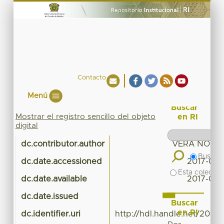
Contacto
Menú
Buscar
Mostrar el registro sencillo del objeto
en RI
digital
dc.contributor.author
VERA NOGU
Buscar 
dc.date.accessioned
2017-01-
Esta colecció
dc.date.available
2017-01-
dc.date.issued
Buscar
en RI
dc.identifier.uri
http://hdl.handle.net/20.50