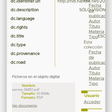
Por
dc.identifier.uri
http://hdl.handle.net/20.5
Fecha
dc.description
SÓLO VISIÓN P
de
publicación
dc.language
Autor
Título
dc.rights
Materia
dc.title
ESCUL
Tipo
Esta
dc.type
colección
Fecha
dc.provenance
de
dc.road
publicación
Autor
Título
Ficheros en el objeto digital
Materia
Tipo
Nombre:
secme-36851.pdf
Tamaño:
10.95Mb
Usuario
Formato:
PDF
Acceder
Ver documento