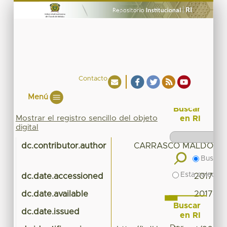
Contacto
Menú
Buscar
Mostrar el registro sencillo del objeto
en RI
digital
dc.contributor.author
CARRASCO MALDONA
Buscar 
Esta colecció
dc.date.accessioned
2017-01
dc.date.available
2017-01
Buscar
dc.date.issued
en RI