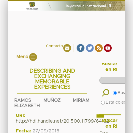
Contacto
Menú
Buscar
en RI
DESCRIBING AND
EXCHANGING
MEMORABLE
EXPERIENCES
Buscar 
RAMOS MUÑOZ MIRIAM
Esta colecció
ELIZABETH
URI:
Buscar
http://hdl.handle.net/20.500.11799/64132
en RI
Fecha:
27/09/2016