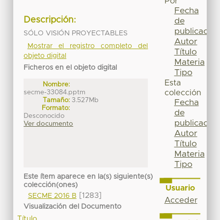
Por
Fecha
Descripción:
de
publicación
SÓLO VISIÓN PROYECTABLES
Autor
Mostrar el registro completo del
Título
objeto digital
Materia
Ficheros en el objeto digital
Tipo
Esta
Nombre:
secme-33084.pptm
colección
Tamaño:
3.527Mb
Fecha
Formato:
de
Desconocido
publicación
Ver documento
Autor
Título
Materia
Tipo
Este ítem aparece en la(s) siguiente(s)
colección(ones)
Usuario
[1283]
SECME 2016 B
Acceder
Visualización del Documento
Título