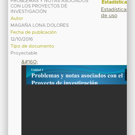
PROBLEMAS Y NOTAS ASOCIADOS
Estadísticas
CON LOS PROYECTOS DE
Estadísticas
INVESTIGACIÓN
de uso
Autor
MAGAÑA LONA DOLORES
Fecha de publicación
12/10/2016
Tipo de documento
Proyectable
&#160;