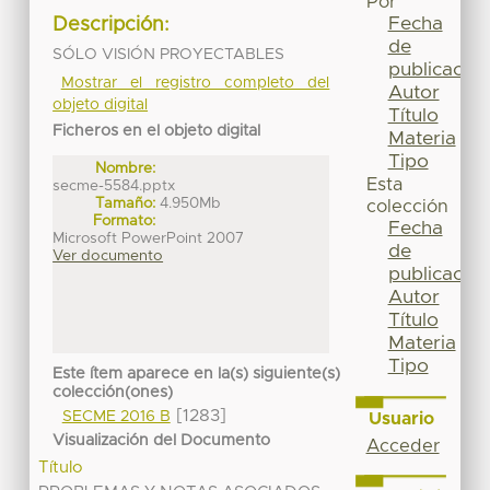
Por
Fecha
Descripción:
de
SÓLO VISIÓN PROYECTABLES
publicación
Mostrar el registro completo del
Autor
objeto digital
Título
Ficheros en el objeto digital
Materia
Tipo
Nombre:
Esta
secme-5584.pptx
Tamaño:
4.950Mb
colección
Formato:
Fecha
Microsoft PowerPoint 2007
de
Ver documento
publicación
Autor
Título
Materia
Tipo
Este ítem aparece en la(s) siguiente(s)
colección(ones)
[1283]
SECME 2016 B
Usuario
Visualización del Documento
Acceder
Título