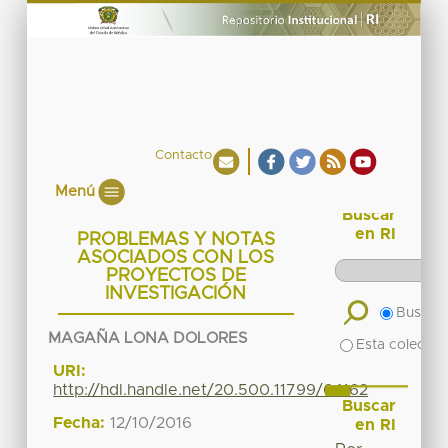
Contacto
Menú
Buscar
en RI
PROBLEMAS Y NOTAS
ASOCIADOS CON LOS
PROYECTOS DE
INVESTIGACIÓN
Buscar 
MAGAÑA LONA DOLORES
Esta colecció
URI:
http://hdl.handle.net/20.500.11799/64162
Buscar
Fecha:
12/10/2016
en RI