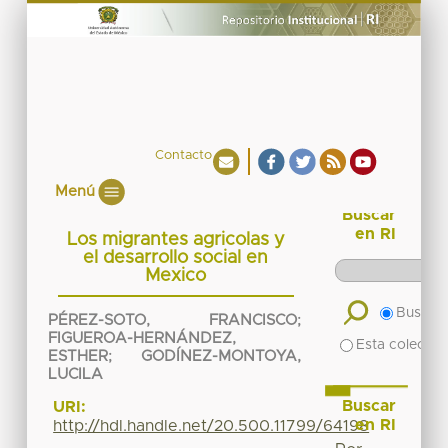
Contacto
Menú
Buscar
en RI
Los migrantes agricolas y
el desarrollo social en
Mexico
Buscar 
PÉREZ-SOTO, FRANCISCO
;
FIGUEROA-HERNÁNDEZ,
Esta colecció
ESTHER
;
GODÍNEZ-MONTOYA,
LUCILA
Buscar
URI:
en RI
http://hdl.handle.net/20.500.11799/64198