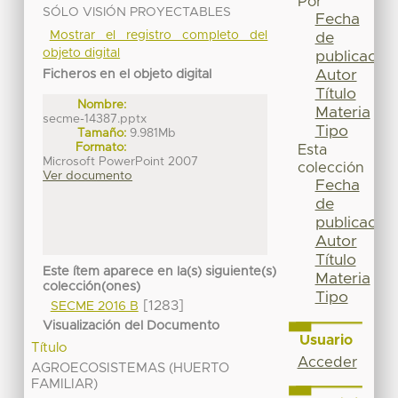
Por
SÓLO VISIÓN PROYECTABLES
Fecha
Mostrar el registro completo del
de
objeto digital
publicación
Autor
Ficheros en el objeto digital
Título
Nombre:
Materia
secme-14387.pptx
Tipo
Tamaño:
9.981Mb
Formato:
Esta
Microsoft PowerPoint 2007
colección
Ver documento
Fecha
de
publicación
Autor
Título
Este ítem aparece en la(s) siguiente(s)
Materia
colección(ones)
Tipo
[1283]
SECME 2016 B
Visualización del Documento
Usuario
Título
Acceder
AGROECOSISTEMAS (HUERTO
FAMILIAR)