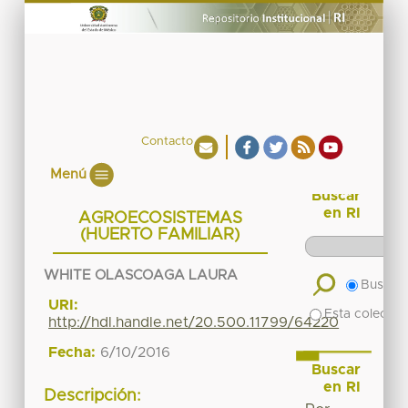
Contacto
Menú
Buscar
en RI
AGROECOSISTEMAS
(HUERTO FAMILIAR)
WHITE OLASCOAGA LAURA
Buscar 
URI:
Esta colecció
http://hdl.handle.net/20.500.11799/64220
Fecha:
6/10/2016
Buscar
en RI
Descripción: