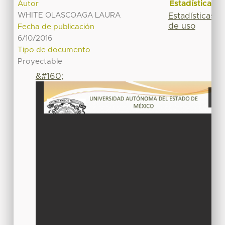
Estadísticas
Autor
WHITE OLASCOAGA LAURA
Estadísticas
de uso
Fecha de publicación
6/10/2016
Tipo de documento
Proyectable
&#160;