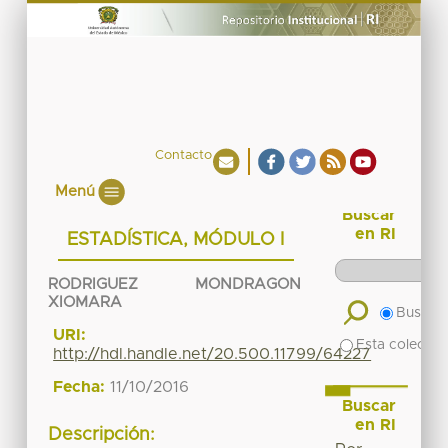
Contacto
Menú
Buscar
en RI
ESTADÍSTICA, MÓDULO I
RODRIGUEZ MONDRAGON
XIOMARA
Buscar 
URI:
Esta colecció
http://hdl.handle.net/20.500.11799/64227
Fecha:
11/10/2016
Buscar
en RI
Descripción: