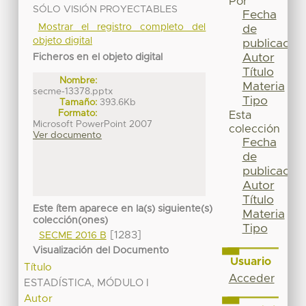
Por
SÓLO VISIÓN PROYECTABLES
Fecha
Mostrar el registro completo del
de
objeto digital
publicación
Autor
Ficheros en el objeto digital
Título
Nombre:
Materia
secme-13378.pptx
Tipo
Tamaño:
393.6Kb
Formato:
Esta
Microsoft PowerPoint 2007
colección
Ver documento
Fecha
de
publicación
Autor
Título
Este ítem aparece en la(s) siguiente(s)
Materia
colección(ones)
Tipo
[1283]
SECME 2016 B
Visualización del Documento
Usuario
Título
Acceder
ESTADÍSTICA, MÓDULO I
Autor