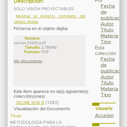
Por
Descripción:
Fecha
SÓLO VISIÓN PROYECTABLES
de
Mostrar el registro completo del
publicación
objeto digital
Autor
Ficheros en el objeto digital
Título
Materia
Nombre:
Tipo
secme-23430.pdf
Tamaño:
2.786Mb
Esta
Formato:
PDF
colección
Fecha
Ver documento
de
publicación
Autor
Título
Materia
Este ítem aparece en la(s) siguiente(s)
Tipo
colección(ones)
[1283]
SECME 2016 B
Usuario
Visualización del Documento
Acceder
Título
METODOLOGÍA PARA LA