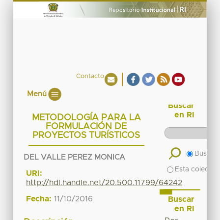
Contacto
Menú
Buscar
en RI
METODOLOGÍA PARA LA
FORMULACIÓN DE
PROYECTOS TURÍSTICOS
Buscar 
DEL VALLE PEREZ MONICA
Esta colecció
URI:
http://hdl.handle.net/20.500.11799/64242
Fecha:
11/10/2016
Buscar
en RI