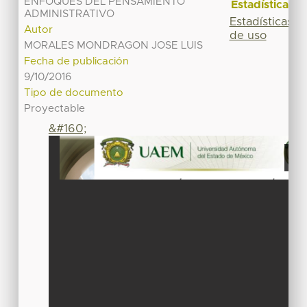
ENFOQUES DEL PENSAMIENTO
Estadísticas
ADMINISTRATIVO
Estadísticas
Autor
de uso
MORALES MONDRAGON JOSE LUIS
Fecha de publicación
9/10/2016
Tipo de documento
Proyectable
&#160;