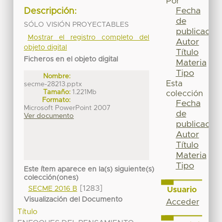
Por
Fecha
Descripción:
de
SÓLO VISIÓN PROYECTABLES
publicación
Mostrar el registro completo del
Autor
objeto digital
Título
Ficheros en el objeto digital
Materia
Tipo
Nombre:
Esta
secme-28213.pptx
Tamaño:
1.221Mb
colección
Formato:
Fecha
Microsoft PowerPoint 2007
de
Ver documento
publicación
Autor
Título
Materia
Tipo
Este ítem aparece en la(s) siguiente(s)
colección(ones)
[1283]
SECME 2016 B
Usuario
Visualización del Documento
Acceder
Título