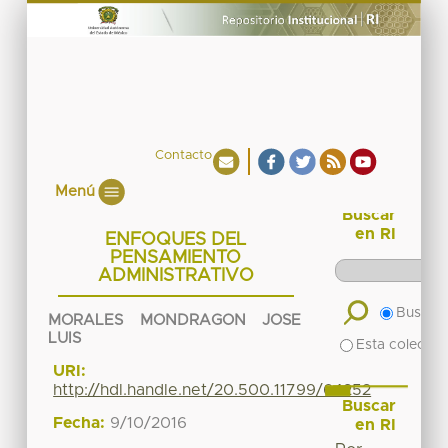
Contacto
Menú
Buscar
en RI
ENFOQUES DEL
PENSAMIENTO
ADMINISTRATIVO
Buscar 
MORALES MONDRAGON JOSE
LUIS
Esta colecció
URI:
http://hdl.handle.net/20.500.11799/64252
Buscar
Fecha:
9/10/2016
en RI