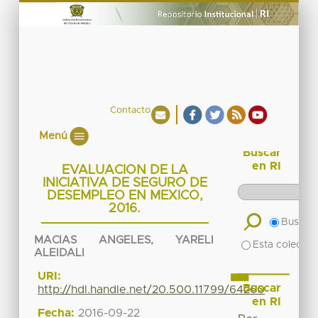
Contacto
Menú
Buscar
en RI
EVALUACION DE LA
INICIATIVA DE SEGURO DE
DESEMPLEO EN MEXICO,
2016.
Buscar 
MACIAS ANGELES, YARELI
Esta colecció
ALEIDALI
URI:
Buscar
http://hdl.handle.net/20.500.11799/64260
en RI
Fecha:
2016-09-22