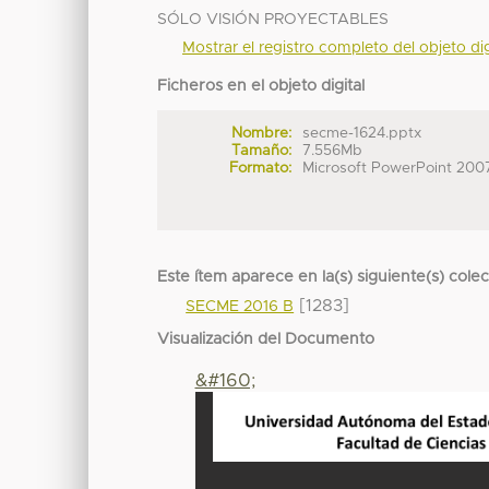
SÓLO VISIÓN PROYECTABLES
Mostrar el registro completo del objeto dig
Ficheros en el objeto digital
Nombre:
secme-1624.pptx
Tamaño:
7.556Mb
Formato:
Microsoft PowerPoint 200
Este ítem aparece en la(s) siguiente(s) cole
[1283]
SECME 2016 B
Visualización del Documento
&#160;