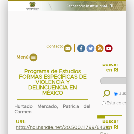
Contacto
Menú
Buscar
en RI
Programa de Estudios
FORMAS ESPECÍFICAS DE
VIOLENCIA Y
DELINCUENCIA EN
MÉXICO
Buscar 
Esta colecció
Hurtado Mercado, Patricia del
Carmen
Buscar
URI:
en RI
http://hdl.handle.net/20.500.11799/64310