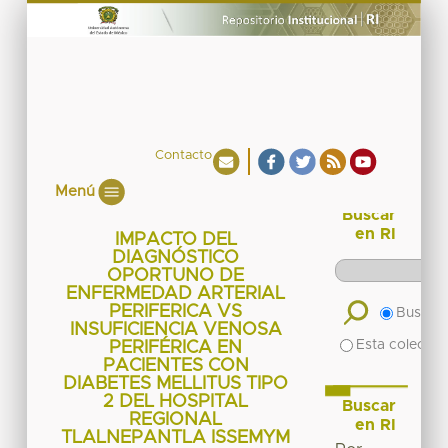
Contacto
Menú
Buscar
en RI
IMPACTO DEL
DIAGNÓSTICO
OPORTUNO DE
ENFERMEDAD ARTERIAL
PERIFERICA VS
Buscar 
INSUFICIENCIA VENOSA
Esta colecció
PERIFÉRICA EN
PACIENTES CON
DIABETES MELLITUS TIPO
2 DEL HOSPITAL
Buscar
REGIONAL
en RI
TLALNEPANTLA ISSEMYM