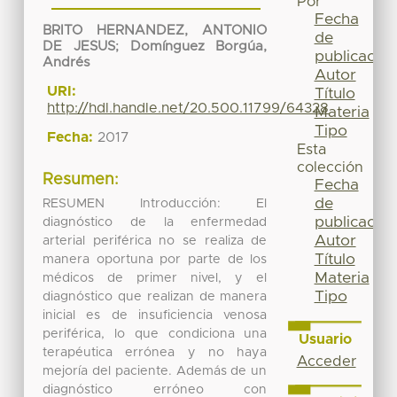
Por
Fecha
BRITO HERNANDEZ, ANTONIO
de
DE JESUS
;
Domínguez Borgúa,
publicación
Andrés
Autor
URI:
Título
http://hdl.handle.net/20.500.11799/64328
Materia
Tipo
Fecha:
2017
Esta
colección
Resumen:
Fecha
de
RESUMEN Introducción: El
publicación
diagnóstico de la enfermedad
Autor
arterial periférica no se realiza de
Título
manera oportuna por parte de los
Materia
médicos de primer nivel, y el
Tipo
diagnóstico que realizan de manera
inicial es de insuficiencia venosa
periférica, lo que condiciona una
Usuario
terapéutica errónea y no haya
Acceder
mejoría del paciente. Además de un
diagnóstico erróneo con