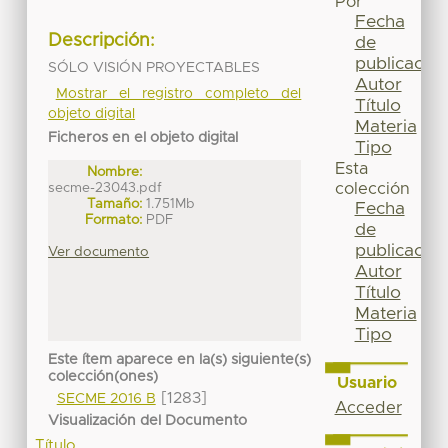
Por
Fecha
Descripción:
de
publicación
SÓLO VISIÓN PROYECTABLES
Autor
Mostrar el registro completo del
Título
objeto digital
Materia
Ficheros en el objeto digital
Tipo
Esta
Nombre:
secme-23043.pdf
colección
Tamaño:
1.751Mb
Fecha
Formato:
PDF
de
publicación
Ver documento
Autor
Título
Materia
Tipo
Este ítem aparece en la(s) siguiente(s)
colección(ones)
Usuario
[1283]
SECME 2016 B
Acceder
Visualización del Documento
Título