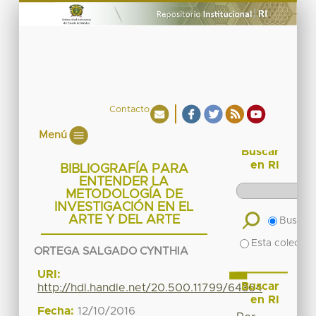
Contacto
Menú
Buscar
en RI
BIBLIOGRAFÍA PARA
ENTENDER LA
METODOLOGÍA DE
INVESTIGACIÓN EN EL
ARTE Y DEL ARTE
Buscar 
Esta colecció
ORTEGA SALGADO CYNTHIA
URI:
Buscar
http://hdl.handle.net/20.500.11799/64364
en RI
Fecha:
12/10/2016