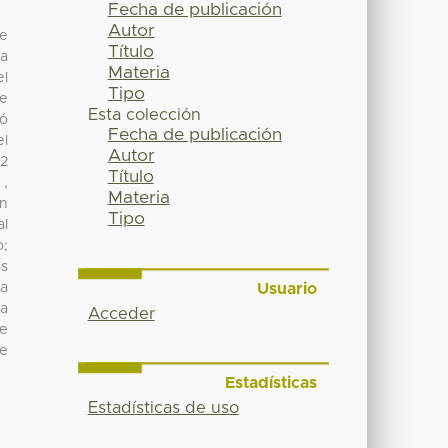
Fecha de publicación
Autor
de
Título
na
Materia
el
Tipo
 e
Esta colección
có
Fecha de publicación
el
Autor
92
Título
 ,
Materia
ón
Tipo
al
o;
os
Usuario
ra
la
Acceder
de
de
Estadísticas
Estadísticas de uso