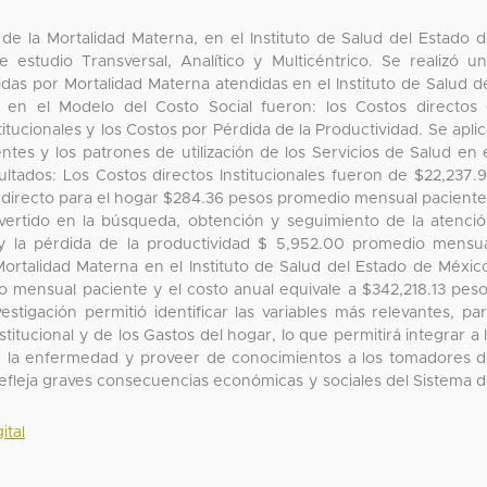
de la Mortalidad Materna, en el Instituto de Salud del Estado 
 estudio Transversal, Analítico y Multicéntrico. Se realizó u
idas por Mortalidad Materna atendidas en el Instituto de Salud d
s en el Modelo del Costo Social fueron: los Costos directos
titucionales y los Costos por Pérdida de la Productividad. Se apli
entes y los patrones de utilización de los Servicios de Salud en 
ultados: Los Costos directos Institucionales fueron de $22,237.
 directo para el hogar $284.36 pesos promedio mensual paciente
invertido en la búsqueda, obtención y seguimiento de la atenci
 la pérdida de la productividad $ 5,952.00 promedio mensu
Mortalidad Materna en el Instituto de Salud del Estado de Méxic
o mensual paciente y el costo anual equivale a $342,218.13 pes
stigación permitió identificar las variables más relevantes, pa
nstitucional y de los Gastos del hogar, lo que permitirá integrar a 
de la enfermedad y proveer de conocimientos a los tomadores 
refleja graves consecuencias económicas y sociales del Sistema 
ital