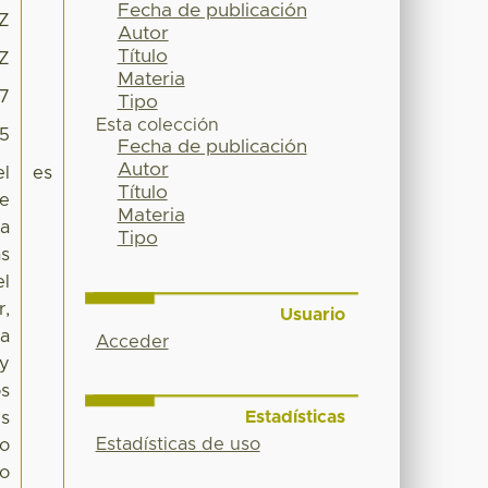
Fecha de publicación
2Z
Autor
Título
2Z
Materia
17
Tipo
Esta colección
95
Fecha de publicación
Autor
el
es
Título
de
Materia
ra
Tipo
as
el
r,
Usuario
la
Acceder
 y
os
Estadísticas
es
Estadísticas de uso
to
to