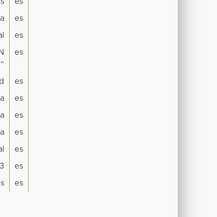
ss
es
na
es
al
es
N
es
.”
ad
es
ca
es
a
es
na
es
al
es
3
es
is
es