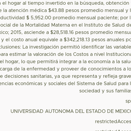
n el hogar al tiempo invertido en la búsqueda, obtención
e la atención médica $43.88 pesos promedio mensual y 
oductividad $ 5,952.00 promedio mensual paciente; por 
ocial de la Mortalidad Materna en el Instituto de Salud d
ico; 2015, asciende a $28,518.16 pesos promedio mensu
 y el costo anual equivale a $342,218.13 pesos anuales p
lusiones: La investigación permitió identificar las variabl
ara estimar la valoración de los Costos a nivel Institucion
el hogar, lo que permitirá integrar a la economía a la sal
a carga de la enfermedad y proveer de conocimientos a l
 decisiones sanitarias, ya que representa y refleja grav
ncias económicas y sociales del Sistema de Salud para 
sociedad y sus familia
s
UNIVERSIDAD AUTONOMA DEL ESTADO DE MEXIC
restrictedAcce