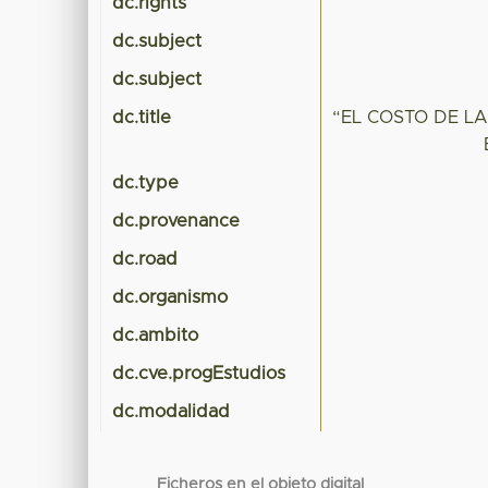
dc.rights
dc.subject
dc.subject
dc.title
“EL COSTO DE L
dc.type
dc.provenance
dc.road
dc.organismo
dc.ambito
dc.cve.progEstudios
dc.modalidad
Ficheros en el objeto digital