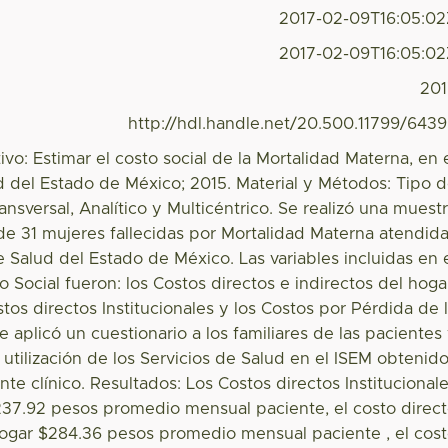
2017-02-09T16:05:0
2017-02-09T16:05:0
20
http://hdl.handle.net/20.500.11799/643
o: Estimar el costo social de la Mortalidad Materna, en 
ud del Estado de México; 2015. Material y Métodos: Tipo 
ansversal, Analítico y Multicéntrico. Se realizó una muest
de 31 mujeres fallecidas por Mortalidad Materna atendid
de Salud del Estado de México. Las variables incluidas en 
 Social fueron: los Costos directos e indirectos del hoga
stos directos Institucionales y los Costos por Pérdida de 
e aplicó un cuestionario a los familiares de las pacientes
 utilización de los Servicios de Salud en el ISEM obtenid
te clínico. Resultados: Los Costos directos Institucional
237.92 pesos promedio mensual paciente, el costo direc
hogar $284.36 pesos promedio mensual paciente , el cos