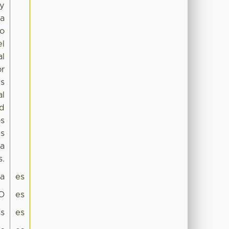
 y
la
lo
el
al
or
es
al
ud
os
es
la
s.
pa
es
O
es
ss
es