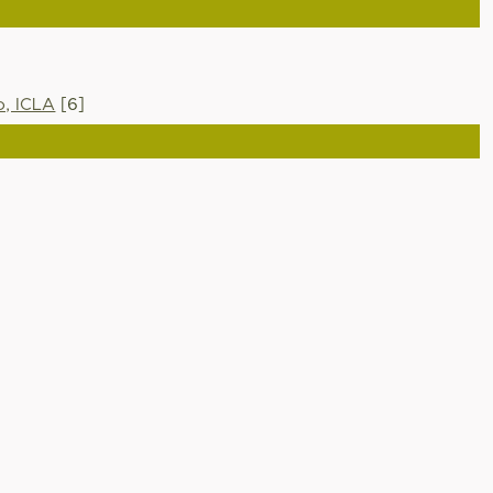
o, ICLA
[6]