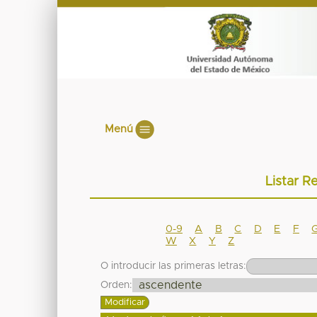
Menú
Listar R
0-9
A
B
C
D
E
F
W
X
Y
Z
O introducir las primeras letras:
Orden: