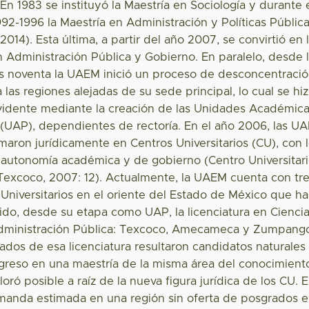
 En 1983 se instituyó la Maestría en Sociología y durante 
92-1996 la Maestría en Administración y Políticas Públic
2014). Esta última, a partir del año 2007, se convirtió en 
n Administración Pública y Gobierno. En paralelo, desde 
s noventa la UAEM inició un proceso de desconcentraci
a las regiones alejadas de su sede principal, lo cual se hi
vidente mediante la creación de las Unidades Académic
 (UAP), dependientes de rectoría. En el año 2006, las U
maron jurídicamente en Centros Universitarios (CU), con 
autonomía académica y de gobierno (Centro Universitar
excoco, 2007: 12). Actualmente, la UAEM cuenta con tr
Universitarios en el oriente del Estado de México que h
ido, desde su etapa como UAP, la licenciatura en Cienci
 Administración Pública: Texcoco, Amecameca y Zumpang
ados de esa licenciatura resultaron candidatos naturales
ingreso en una maestría de la misma área del conocimient
aloró posible a raíz de la nueva figura jurídica de los CU. 
manda estimada en una región sin oferta de posgrados 