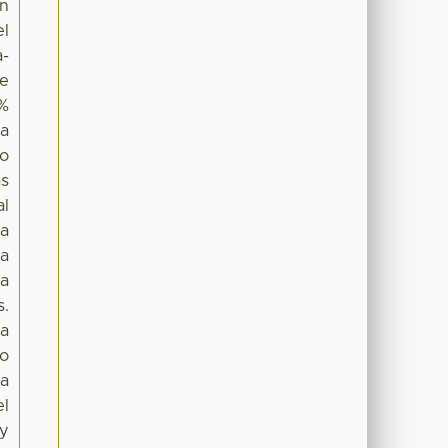
en
el
a-
ue
4%
la
lo
as
al
la
la
ia
s.
la
co
la
el
 y