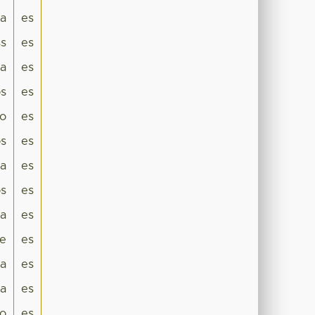
ca
es
s
es
ca
es
os
es
co
es
os
es
ca
es
os
es
da
es
je
es
a
es
a
es
co
es