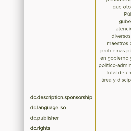
que oto
Pú
gube
atenci
diversos
maestros d
problemas pú
en gobierno 
político-admin
total de c
área y disci
dc.description.sponsorship
dc.language.iso
dc.publisher
dc.rights