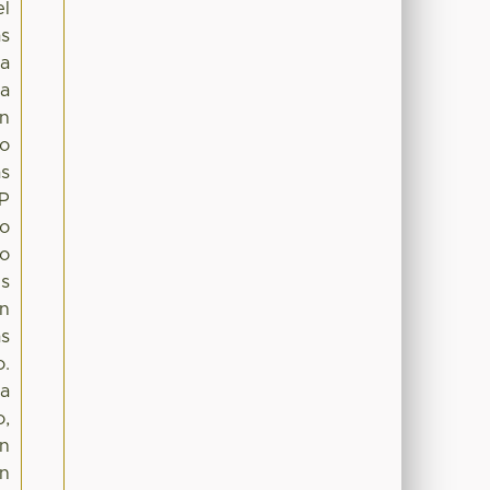
el
as
la
la
ón
zo
as
AP
lo
io
es
an
as
o.
 a
o,
En
en