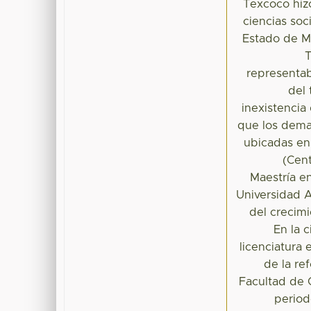
Texcoco hiz
ciencias soci
Estado de Mé
representab
del 
inexistencia
que los deman
ubicadas en 
(Cent
Maestría e
Universidad 
del crecimi
En la 
licenciatura
de la re
Facultad de C
period