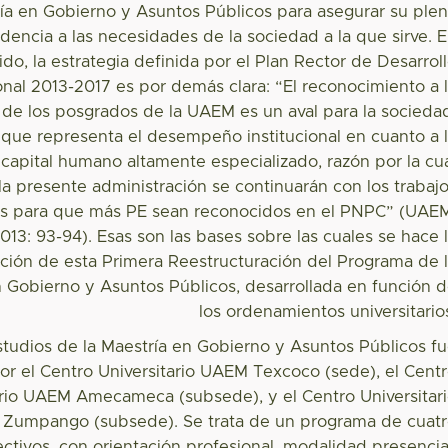
ría en Gobierno y Asuntos Públicos para asegurar su ple
dencia a las necesidades de la sociedad a la que sirve. 
ido, la estrategia definida por el Plan Rector de Desarrol
ional 2013-2017 es por demás clara: “El reconocimiento a 
 de los posgrados de la UAEM es un aval para la socieda
 que representa el desempeño institucional en cuanto a 
capital humano altamente especializado, razón por la cu
la presente administración se continuarán con los trabaj
es para que más PE sean reconocidos en el PNPC” (UAE
013: 93-94). Esas son las bases sobre las cuales se hace 
ción de esta Primera Reestructuración del Programa de 
n Gobierno y Asuntos Públicos, desarrollada en función 
los ordenamientos universitario
studios de la Maestría en Gobierno y Asuntos Públicos f
or el Centro Universitario UAEM Texcoco (sede), el Cent
ario UAEM Amecameca (subsede), y el Centro Universitar
Zumpango (subsede). Se trata de un programa de cuat
ectivos, con orientación profesional, modalidad presencia