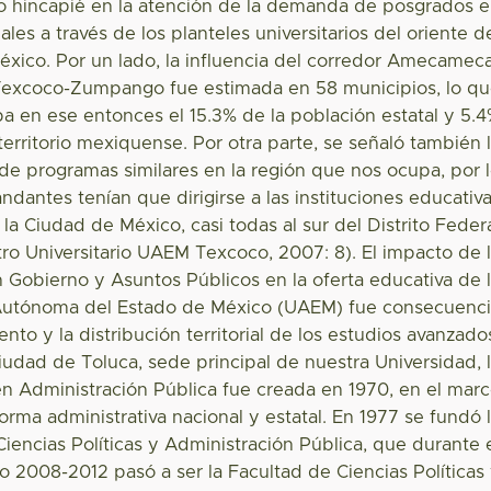
o hincapié en la atención de la demanda de posgrados 
ales a través de los planteles universitarios del oriente d
xico. Por un lado, la influencia del corredor Amecamec
Texcoco-Zumpango fue estimada en 58 municipios, lo q
a en ese entonces el 15.3% de la población estatal y 5.
territorio mexiquense. Por otra parte, se señaló también 
 de programas similares en la región que nos ocupa, por 
dantes tenían que dirigirse a las instituciones educativ
la Ciudad de México, casi todas al sur del Distrito Feder
ro Universitario UAEM Texcoco, 2007: 8). El impacto de 
n Gobierno y Asuntos Públicos en la oferta educativa de 
Autónoma del Estado de México (UAEM) fue consecuenc
ento y la distribución territorial de los estudios avanzado
ciudad de Toluca, sede principal de nuestra Universidad, 
 en Administración Pública fue creada en 1970, en el mar
forma administrativa nacional y estatal. En 1977 se fundó 
iencias Políticas y Administración Pública, que durante 
o 2008-2012 pasó a ser la Facultad de Ciencias Políticas