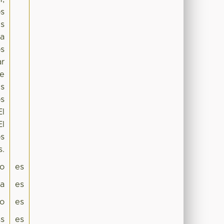
os
es
la
os
ar
de
is
os
El
El
os
s.
co
es
pa
es
co
es
s
es