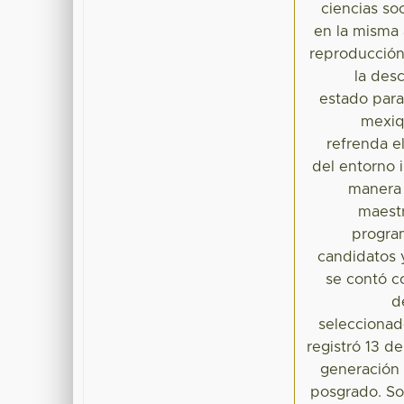
ciencias so
en la misma 
reproducción 
la des
estado para 
mexiq
refrenda e
del entorno 
manera 
maestr
program
candidatos y
se contó co
d
seleccionad
registró 13 d
generación 
posgrado. Sob