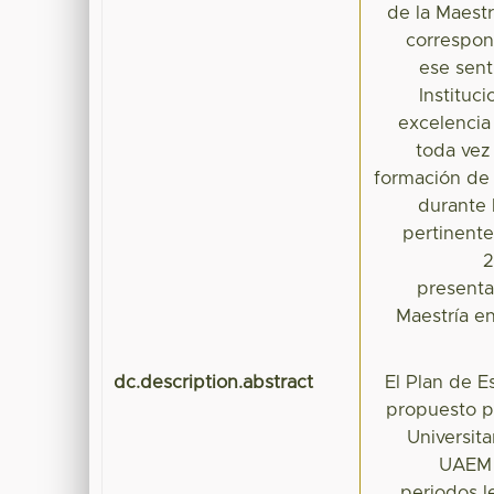
de la Maest
correspon
ese sent
Instituc
excelencia
toda vez
formación de 
durante 
pertinent
2
presenta
Maestría e
dc.description.abstract
El Plan de E
propuesto p
Universit
UAEM 
periodos l