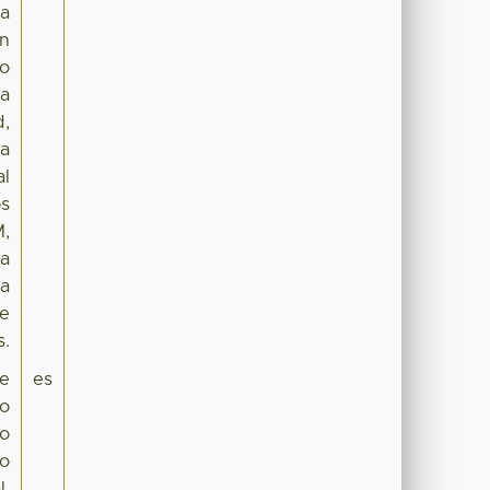
na
En
lo
la
d,
la
al
os
M,
la
la
de
s.
ue
es
ro
io
ro
l,