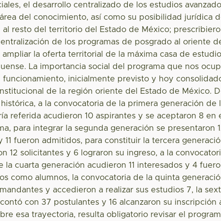
ciales, el desarrollo centralizado de los estudios avanzad
área del conocimiento, así como su posibilidad jurídica 
al resto del territorio del Estado de México; prescribier
centralización de los programas de posgrado al oriente d
ampliar la oferta territorial de la máxima casa de estudi
uense. La importancia social del programa que nos ocu
l funcionamiento, inicialmente previsto y hoy consolidad
institucional de la región oriente del Estado de México. 
histórica, a la convocatoria de la primera generación de 
ía referida acudieron 10 aspirantes y se aceptaron 8 en 
a, para integrar la segunda generación se presentaron 
 11 fueron admitidos, para constituir la tercera generaci
n 12 solicitantes y 6 lograron su ingreso, a la convocator
e la cuarta generación acudieron 11 interesados y 4 fuer
os como alumnos, la convocatoria de la quinta generaci
emandantes y accedieron a realizar sus estudios 7, la sex
contó con 37 postulantes y 16 alcanzaron su inscripción 
re esa trayectoria, resulta obligatorio revisar el progra