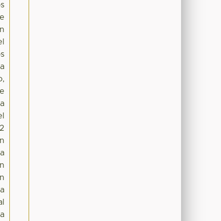
os
de
on
el
os
pa
o,
De
la
el
12
ón
ia
on
ón
ta
al
ma