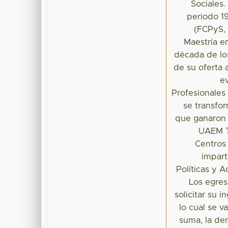
Sociales.
periodo 19
(FCPyS, 
Maestría e
década de lo
de su oferta 
e
Profesionales
se transfor
que ganaron 
UAEM T
Centros 
impart
Políticas y
Los egres
solicitar su 
lo cual se v
suma, la de