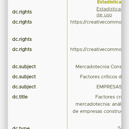
Estadísticas
Estadísticas
dc.rights
de uso
dc.rights
https://creativecommons.
dc.rights
dc.rights
https://creativecommons.
dc.subject
Mercadotecnia Construc
dc.subject
Factores críticos de 
dc.subject
EMPRESAS C
dc.title
Factores crític
mercadotecnia: análisi
de empresas constructo
dc.type
Tesis