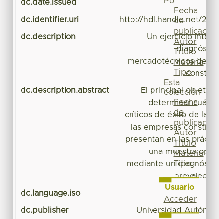
Por
dc.date.issued
Fecha
dc.identifier.uri
http://hdl.handle.net/20
de
publicación
dc.description
Un ejercicio inter
Autor
diagnóstico
Título
mercadotécnicos de éx
Materia
Tipo
construc
Esta
dc.description.abstract
El principal objetiv
colección
Fecha
determinar cuáles 
de
críticos de éxito de la 
publicación
las empresas construc
Autor
presentan en las práctic
Título
una muestra oper
Materia
Tipo
mediante un diagnóstico
prevalecien
Usuario
dc.language.iso
Acceder
dc.publisher
Universidad Autónom