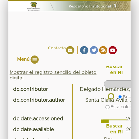
Contacto
Menú
Buscar
Mostrar el registro sencillo del objeto
en RI
digital
dc.contributor
Delgado Hernández, Da
Buscar 
dc.contributor.author
Santa Olalla Avila, Jo
Esta colecció
dc.date.accessioned
2017-
Buscar
dc.date.available
2017-
en RI