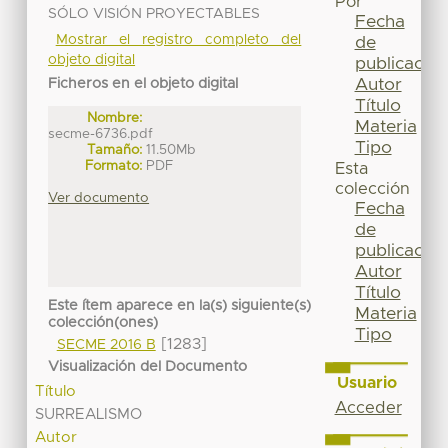
Por
SÓLO VISIÓN PROYECTABLES
Fecha
Mostrar el registro completo del
de
objeto digital
publicación
Autor
Ficheros en el objeto digital
Título
Nombre:
Materia
secme-6736.pdf
Tipo
Tamaño:
11.50Mb
Formato:
PDF
Esta
colección
Ver documento
Fecha
de
publicación
Autor
Título
Este ítem aparece en la(s) siguiente(s)
Materia
colección(ones)
Tipo
[1283]
SECME 2016 B
Visualización del Documento
Usuario
Título
Acceder
SURREALISMO
Autor