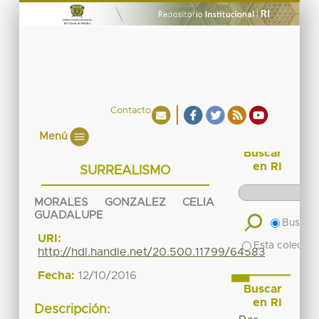
Contacto
Menú
Buscar
en RI
SURREALISMO
MORALES GONZALEZ CELIA
GUADALUPE
Buscar 
URI:
Esta colecció
http://hdl.handle.net/20.500.11799/64583
Fecha:
12/10/2016
Buscar
en RI
Descripción: