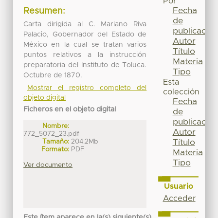
Por
Fecha
Resumen:
de
Carta dirigida al C. Mariano Riva
publicación
Palacio, Gobernador del Estado de
Autor
México en la cual se tratan varios
Título
puntos relativos a la instrucción
Materia
preparatoria del Instituto de Toluca.
Tipo
Octubre de 1870.
Esta
Mostrar el registro completo del
colección
objeto digital
Fecha
Ficheros en el objeto digital
de
publicación
Nombre:
Autor
772_5072_23.pdf
Tamaño:
204.2Mb
Título
Formato:
PDF
Materia
Tipo
Ver documento
Usuario
Acceder
Este ítem aparece en la(s) siguiente(s)