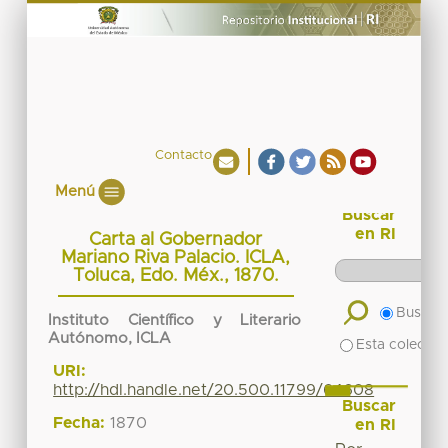
Contacto
Menú
Buscar
en RI
Carta al Gobernador
Mariano Riva Palacio. ICLA,
Toluca, Edo. Méx., 1870.
Buscar 
Instituto Científico y Literario
Autónomo, ICLA
Esta colecció
URI:
http://hdl.handle.net/20.500.11799/64608
Buscar
Fecha:
1870
en RI