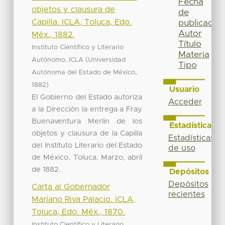
Fecha
objetos y clausura de
de
Capilla. ICLA, Toluca, Edo.
publicación
Autor
Méx., 1882.
Título
Instituto Científico y Literario
Materia
(
Autónomo, ICLA
Universidad
Tipo
,
Autónoma del Estado de México
)
1882
Usuario
El Gobierno del Estado autoriza
Acceder
a la Dirección la entrega a Fray
Buenaventura Merlin de los
Estadísticas
objetos y clausura de la Capilla
Estadísticas
del Instituto Literario del Estado
de uso
de México, Toluca. Marzo, abril
de 1882.
Depósitos
Depósitos
Carta al Gobernador
recientes
Mariano Riva Palacio. ICLA,
Toluca, Edo. Méx., 1870.
Instituto Científico y Literario