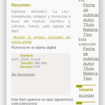
Por
Fecha
Resumen:
de
Ingresos: periodico "La Ley",
publicación
colegiaturas, rezagos y herencias a
Autor
favor del Instituto Cientifico y
Título
Literario, Toluca. Julio, agosto de
Materia
1887.
Tipo
Mostrar el registro completo del
Esta
objeto digital
colección
Ficheros en el objeto digital
Fecha
de
Nombre:
publicación
3437_2309_73.pdf
Tamaño:
388.3Mb
Autor
Formato:
PDF
Título
Materia
Ver documento
Tipo
Usuario
Acceder
Este ítem aparece en la(s) siguiente(s)
colección(ones)