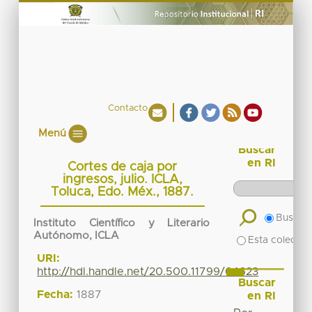
Contacto
Menú
Buscar
en RI
Cortes de caja por
ingresos, julio. ICLA,
Toluca, Edo. Méx., 1887.
Buscar 
Instituto Científico y Literario
Autónomo, ICLA
Esta colecció
URI:
http://hdl.handle.net/20.500.11799/64623
Buscar
Fecha:
1887
en RI