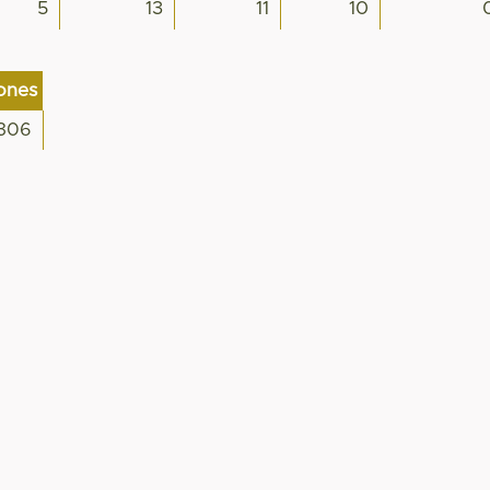
5
13
11
10
iones
306