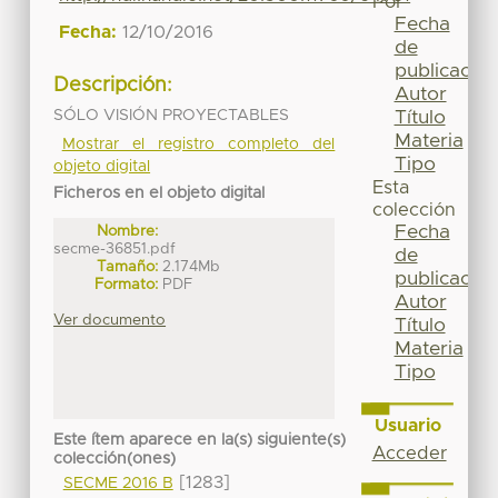
Por
Fecha
Fecha:
12/10/2016
de
publicación
Descripción:
Autor
SÓLO VISIÓN PROYECTABLES
Título
Materia
Mostrar el registro completo del
Tipo
objeto digital
Esta
Ficheros en el objeto digital
colección
Fecha
Nombre:
secme-36851.pdf
de
Tamaño:
2.174Mb
publicación
Formato:
PDF
Autor
Ver documento
Título
Materia
Tipo
Usuario
Este ítem aparece en la(s) siguiente(s)
Acceder
colección(ones)
[1283]
SECME 2016 B