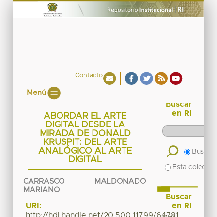
Contacto
Menú
Buscar
en RI
ABORDAR EL ARTE
DIGITAL DESDE LA
MIRADA DE DONALD
KRUSPIT: DEL ARTE
ANALÓGICO AL ARTE
Buscar 
DIGITAL
Esta colecció
CARRASCO MALDONADO
MARIANO
Buscar
en RI
URI:
http://hdl.handle.net/20.500.11799/64781