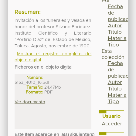
Por
Fecha
Resumen:
de
publicación
Invitación a los funerales y velada en
Autor
honor del profesor Silvano Enriquez.
Título
Instituto Científico y Literario
Materia
"Porfirio Díaz" del Estado de México,
Tipo
Toluca. Agosto, noviembre de 1900.
Esta
Mostrar el registro completo del
colección
objeto digital
Fecha
Ficheros en el objeto digital
de
publicación
Nombre:
Autor
5153_4010_16.pdf
Tamaño:
24.47Mb
Título
Formato:
PDF
Materia
Tipo
Ver documento
Usuario
Acceder
Este ítem aparece en la(s) siguiente(s)