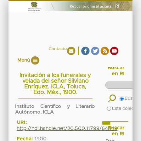
Contacto
Menú
Buscar
en RI
Invitación a los funerales y
velada del señor Silviano
Enríquez. ICLA, Toluca,
Edo. Méx., 1900.
Buscar 
Instituto Científico y Literario
Esta colecció
Autónomo, ICLA
URI:
Buscar
http://hdl.handle.net/20.500.11799/64849
en RI
Fecha:
1900