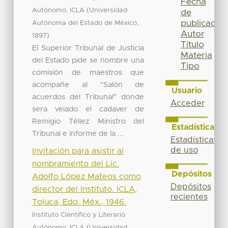
Fecha
(
Autónomo, ICLA
Universidad
de
publicación
,
Autónoma del Estado de México
Autor
)
1897
Título
El Superior Tribunal de Justicia
Materia
del Estado pide se nombre una
Tipo
comisión de maestros que
acompañe al "Salón de
Usuario
acuerdos del Tribunal" donde
Acceder
sera velado el cadaver de
Remigio Téllez Ministro del
Estadísticas
Tribunal e informe de la ...
Estadísticas
de uso
Invitación para asistir al
nombramiento del Lic.
Depósitos
Adolfo López Mateos como
Depósitos
director del Instituto. ICLA,
recientes
Toluca, Edo. Méx., 1946.
Instituto Científico y Literario
(
Autónomo, ICLA
Universidad