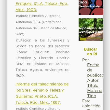
Enríquez. ICLA, Toluca, Edo.
Méx., 1900.
Instituto Científico y Literario
(
Autónomo, ICLA
Universidad
,
Autónoma del Estado de México
)
1900
Invitación a los funerales y
velada en honor del profesor
Buscar
Silvano Enriquez. Instituto
en RI
Científico y Literario "Porfirio
Por
Díaz" del Estado de México,
Fecha
Toluca. Agosto, noviembre de
de
publicación
1900.
Autor
Informe del fallecimiento de
Título
los Sres. Remigio Téllez y
Materia
Tipo
Guillermo Prieto. ICLA,
Esta
Toluca, Edo. Méx., 1897.
colección
Instituto Científico y Literario