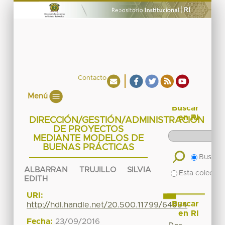
Contacto
Menú
Buscar
en RI
DIRECCIÓN/GESTIÓN/ADMINISTRACIÓN
DE PROYECTOS
MEDIANTE MODELOS DE
BUENAS PRÁCTICAS
Buscar 
ALBARRAN TRUJILLO SILVIA
Esta colecció
EDITH
URI:
Buscar
http://hdl.handle.net/20.500.11799/64954
en RI
Fecha:
23/09/2016