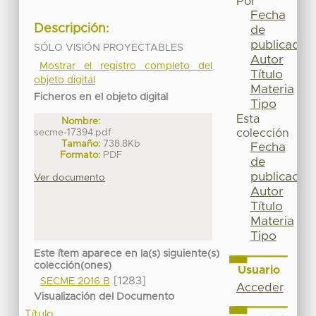
Por
Fecha
Descripción:
de
publicación
SÓLO VISIÓN PROYECTABLES
Autor
Mostrar el registro completo del
Título
objeto digital
Materia
Ficheros en el objeto digital
Tipo
Esta
Nombre:
secme-17394.pdf
colección
Tamaño:
738.8Kb
Fecha
Formato:
PDF
de
publicación
Ver documento
Autor
Título
Materia
Tipo
Este ítem aparece en la(s) siguiente(s)
colección(ones)
Usuario
[1283]
SECME 2016 B
Acceder
Visualización del Documento
Título