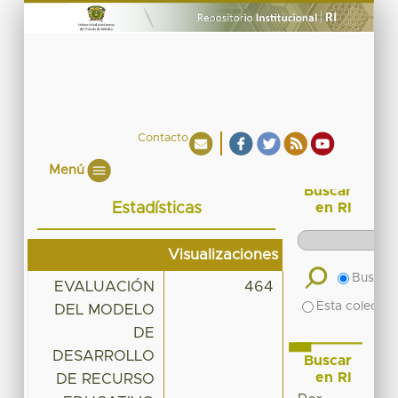
Contacto
Menú
Buscar
Estadísticas
en RI
Visualizaciones
Buscar 
EVALUACIÓN
464
Esta colecció
DEL MODELO
DE
DESARROLLO
Buscar
en RI
DE RECURSO