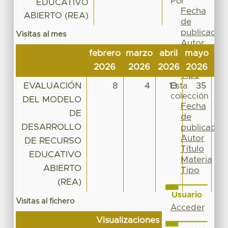
Por
EDUCATIVO
Fecha
ABIERTO (REA)
de
publicación
Visitas al mes
Autor
febrero
marzo
abril
mayo
jun
Título
Materia
2026
2026
2026
2026
20
Tipo
EVALUACIÓN
8
4
13
35
Esta
colección
DEL MODELO
Fecha
DE
de
DESARROLLO
publicación
Autor
DE RECURSO
Título
EDUCATIVO
Materia
ABIERTO
Tipo
(REA)
Usuario
Visitas al fichero
Acceder
Visualizaciones