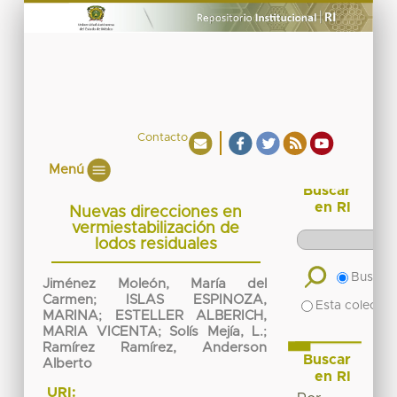
Contacto
Menú
Buscar
en RI
Nuevas direcciones en
vermiestabilización de
lodos residuales
Buscar 
Jiménez Moleón, María del
Carmen
;
ISLAS ESPINOZA,
Esta colecció
MARINA
;
ESTELLER ALBERICH,
MARIA VICENTA
;
Solís Mejía, L.
;
Ramírez Ramírez, Anderson
Buscar
Alberto
en RI
URI: