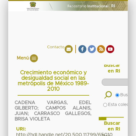
Contacto
Menú
Buscar
en RI
Crecimiento económico y
desigualdad social en las
metrópolis de México 1989-
2010
Buscar 
CADENA VARGAS, EDEL
Esta colecció
GILBERTO
;
CAMPOS ALANIS,
JUAN
;
CARRASCO GALLEGOS,
BRISA VIOLETA
Buscar
en RI
URI:
http://hdl.handle.net/20.500.11799/65010