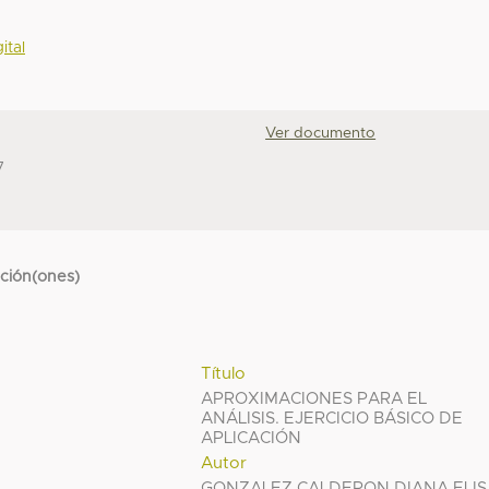
ital
Ver documento
7
cción(ones)
Título
APROXIMACIONES PARA EL
ANÁLISIS. EJERCICIO BÁSICO DE
APLICACIÓN
Autor
GONZALEZ CALDERON DIANA ELIS