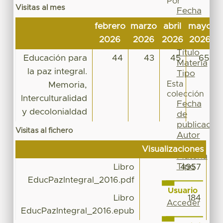
Por
Visitas al mes
Fecha
de
febrero
marzo
abril
mayo
j
publicación
2026
2026
2026
2026
2
Autor
Título
Educación para
44
43
45
65
Materia
la paz integral.
Tipo
Esta
Memoria,
colección
Interculturalidad
Fecha
y decolonialdad
de
publicación
Visitas al fichero
Autor
Título
Visualizaciones
Materia
Tipo
Libro
4957
EducPazIntegral_2016.pdf
Usuario
Libro
184
Acceder
EducPazIntegral_2016.epub