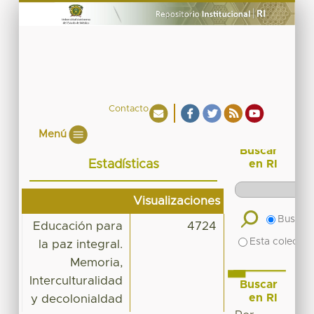
Contacto
Menú
Buscar
Estadísticas
en RI
Visualizaciones
Buscar 
Educación para
4724
Esta colecció
la paz integral.
Memoria,
Interculturalidad
Buscar
en RI
y decolonialdad