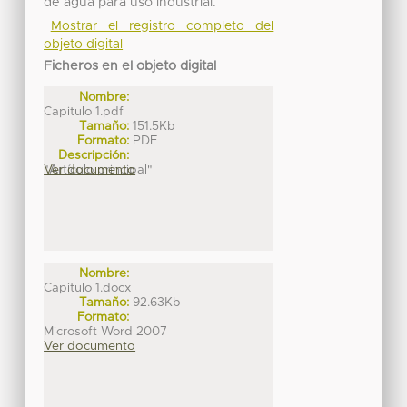
de agua para uso industrial.
Mostrar el registro completo del
objeto digital
Ficheros en el objeto digital
Nombre:
Capitulo 1.pdf
Tamaño:
151.5Kb
Formato:
PDF
Descripción:
"Artículo principal"
Ver documento
Nombre:
Capitulo 1.docx
Tamaño:
92.63Kb
Formato:
Microsoft Word 2007
Ver documento