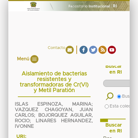
Contacto
Menú
Buscar
en RI
Aislamiento de bacterias
resistentes y
transformadoras de Cr(VI)
y Metil Paratión
Buscar 
ISLAS ESPINOZA, MARINA
;
Esta colecció
VAZQUEZ CHAGOYAN, JUAN
CARLOS
;
BOJORQUEZ AGUILAR,
ROCIO
;
LINARES HERNANDEZ,
Buscar
IVONNE
en RI
URI: