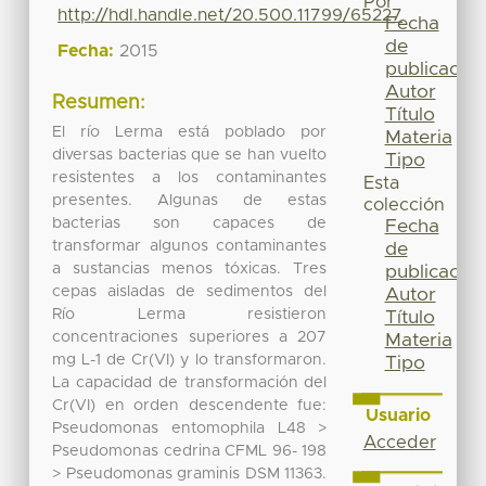
Por
http://hdl.handle.net/20.500.11799/65227
Fecha
de
Fecha:
2015
publicación
Autor
Resumen:
Título
El río Lerma está poblado por
Materia
diversas bacterias que se han vuelto
Tipo
resistentes a los contaminantes
Esta
presentes. Algunas de estas
colección
bacterias son capaces de
Fecha
transformar algunos contaminantes
de
a sustancias menos tóxicas. Tres
publicación
cepas aisladas de sedimentos del
Autor
Río Lerma resistieron
Título
concentraciones superiores a 207
Materia
mg L-1 de Cr(VI) y lo transformaron.
Tipo
La capacidad de transformación del
Cr(VI) en orden descendente fue:
Usuario
Pseudomonas entomophila L48 >
Acceder
Pseudomonas cedrina CFML 96- 198
> Pseudomonas graminis DSM 11363.