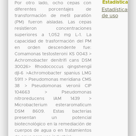
Estadísticas
Por otro lado, ocho cepas con
diferentes porcentajes de
Estadísticas
de uso
transformación de metil paratión
(PM) fueron aisladas. Las cepas
resistieron concentraciones
superiores a 1,052 mg L-1. La
capacidad de trasformación del PM
en orden descendente fue:
Comamonas testosteroni KS 0043 >
Achromobacter denitrifi cans DSM
30026> Rhodococcus qingshengii
djl-6 >Achromobacter spanius LMG
5911 > Pseudomonas meridiana CMS
38 > Pseudomonas veronii CIP
104663 > Pseudomonas
nitroreducens IAM 1439 >
Microbacterium esteraromaticum
DSM 8609. Estas bacterias
presentan un potencial
biotecnológico en la remediación de
cuerpos de agua o en tratamientos