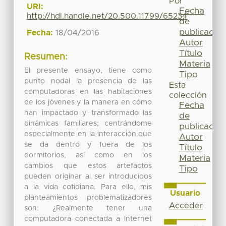
Por
URI:
Fecha
http://hdl.handle.net/20.500.11799/65234
de
publicación
Fecha:
18/04/2016
Autor
Título
Resumen:
Materia
El presente ensayo, tiene como
Tipo
punto nodal la presencia de las
Esta
computadoras en las habitaciones
colección
de los jóvenes y la manera en cómo
Fecha
han impactado y transformado las
de
dinámicas familiares; centrándome
publicación
especialmente en la interacción que
Autor
se da dentro y fuera de los
Título
dormitorios, así como en los
Materia
cambios que estos artefactos
Tipo
pueden originar al ser introducidos
a la vida cotidiana. Para ello, mis
Usuario
planteamientos problematizadores
Acceder
son: ¿Realmente tener una
computadora conectada a Internet