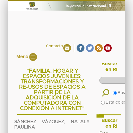
Contacto
Menú
Buscar
en RI
“FAMILIA, HOGAR Y
ESPACIOS JUVENILES:
TRANSFORMACIONES Y
RE-USOS DE ESPACIOS A
PARTIR DE LA
Buscar 
ADQUISICIÓN DE LA
Esta colecció
COMPUTADORA CON
CONEXIÓN A INTERNET"
Buscar
SÁNCHEZ VÁZQUEZ, NATALY
en RI
PAULINA