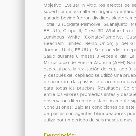
Objetivo: Evaluar in vitro, los efectos de 
superficie del esmalte en órganos dentario
ganado bovino fueron divididos aleatoriam
Total 12 (Colgate-Palmolive, Guanajuato,
EE.UU.); Grupo III, Crest 3D Whithe Luxe
Luminous White (Colgate-Palmolive, Gu
Beecham Limited, Reino Unido) y del Gru
Jordan, Utah, EE.UU.). Se procedió a cepill
Salud durante 6 meses 3 veces al día. La 
Microscopio de Fuerza Atómica (AFM) Nanos
especial para la realización del cepillado (d
y después del cepillado se utilizó una prueb
de acuerdo a las pastas se usaron pruebas d
para todas las pruebas. Resultados: Se en
entre los valores promedios antes y después
observaron diferencias estadísticamente sig
Conclusiones: Bajo las condiciones de este 
de pastas con agentes blanqueadores puede
utiliza por un periodo de seis meses o más.
Descripción: