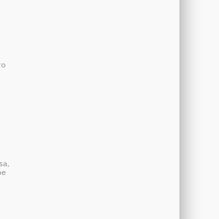
ro
sa,
be