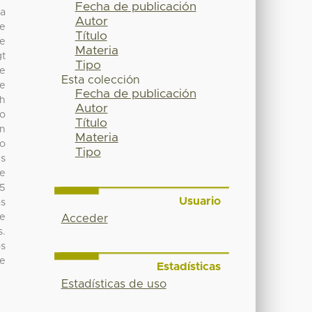
Fecha de publicación
la
Autor
de
Título
te
Materia
gt
Tipo
te
Esta colección
ne
Fecha de publicación
th
Autor
ro
Título
en
Materia
vo
Tipo
es
te
05
Usuario
as
se
Acceder
s.
os
se
Estadísticas
Estadísticas de uso