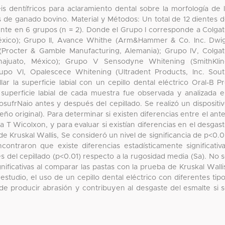
seis dentífricos para aclaramiento dental sobre la morfología de 
s de ganado bovino. Material y Métodos: Un total de 12 dientes 
ente en 6 grupos (n = 2). Donde el Grupo I corresponde a Colga
 México); Grupo II, Avance Whithe (Arm&Hammer & Co. Inc. Dwi
 (Procter & Gamble Manufacturing, Alemania); Grupo IV, Colga
anajuato, México); Grupo V Sensodyne Whitening (SmithKli
po VI, Opalescece Whitening (Ultradent Products, Inc. Sou
ar la superficie labial con un cepillo dental eléctrico Oral-B P
superficie labial de cada muestra fue observada y analizada 
ufrNaio antes y después del cepillado. Se realizó un dispositi
iseño original). Para determinar si existen diferencias entre el ant
a T Wicolxon, y para evaluar si existían diferencias en el desgas
e Kruskal Wallis, Se consideró un nivel de significancia de p<0.
contraron que existe diferencias estadísticamente significativ
 del cepillado (p<0.01) respecto a la rugosidad media (Sa). No 
nificativas al comparar las pastas con la prueba de Kruskal Walli
estudio, el uso de un cepillo dental eléctrico con diferentes tip
 producir abrasión y contribuyen al desgaste del esmalte si 